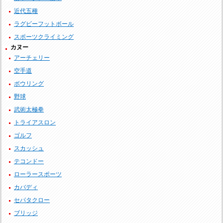
近代五種
ラグビーフットボール
スポーツクライミング
カヌー
アーチェリー
空手道
ボウリング
野球
武術太極拳
トライアスロン
ゴルフ
スカッシュ
テコンドー
ローラースポーツ
カバディ
セパタクロー
ブリッジ