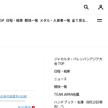
OP
日程・結果
競技一覧
メダル・入賞者一覧
全て見る...
ジャカルタ・パレンバンアジア大
会 TOP
日程・結果
ニュース
競技一覧
TEAM JAPAN名鑑
の日本代表選手の日程
ハンドブック・名簿（8月13日現
在）
次の予定