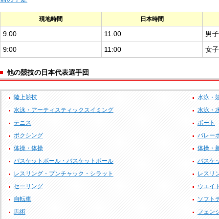
現地時間
日本時間
9:00
11:00
男子
9:00
11:00
女子
他の競技の日本代表選手団
陸上競技
水泳・
水泳・アーティスティックスイミング
水泳・
テニス
ボート
ボクシング
バレー
体操・体操
体操・
バスケットボール・バスケットボール
バスケッ
レスリング・プンチャック・シラット
レスリ
セーリング
ウエイ
自転車
ソフト
馬術
フェン