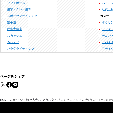
ソフトボール
バドミ
射撃・クレー射撃
近代五
スポーツクライミング
カヌー
空手道
ボウリ
武術太極拳
トライ
スカッシュ
テコン
カバディ
セパタ
パラグライディング
アディ
ページをシェア
HOME
大会
アジア競技大会
ジャカルタ・パレンバンアジア大会
カヌー 8月29日