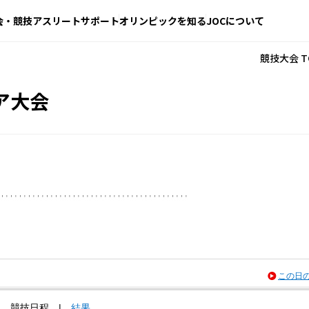
会・競技
アスリートサポート
オリンピックを知る
JOCについて
競技大会 T
ア大会
この日
競技日程
|
結果