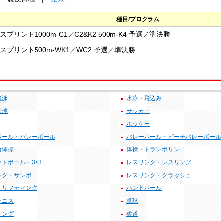
種目/プログラム
スプリント1000m-C1／C2&K2 500m-K4 予選／準決勝
スプリント500m-WK1／WC2 予選／準決勝
競泳
水泳・飛込み
水球
サッカー
ホッケー
ボール・バレーボール
バレーボール・ビーチバレーボール
新体操
体操・トランポリン
トボール・3×3
レスリング・レスリング
ング・サンボ
レスリング・クラッシュ
トリフティング
ハンドボール
テニス
卓球
シング
柔道