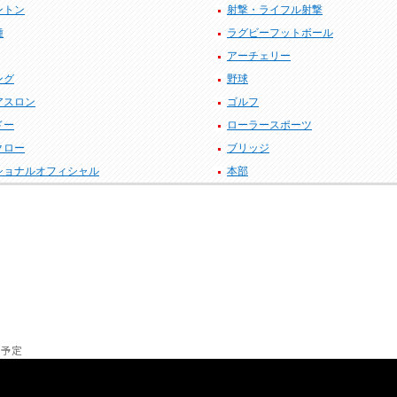
ントン
射撃・ライフル射撃
種
ラグビーフットボール
アーチェリー
ング
野球
アスロン
ゴルフ
ドー
ローラースポーツ
クロー
ブリッジ
ショナルオフィシャル
本部
の予定