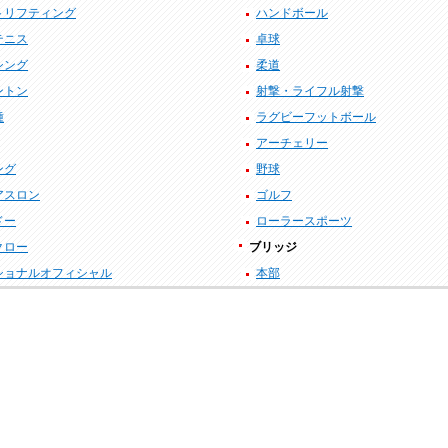
トリフティング
ハンドボール
テニス
卓球
シング
柔道
ントン
射撃・ライフル射撃
種
ラグビーフットボール
アーチェリー
ング
野球
アスロン
ゴルフ
ドー
ローラースポーツ
クロー
ブリッジ
ショナルオフィシャル
本部