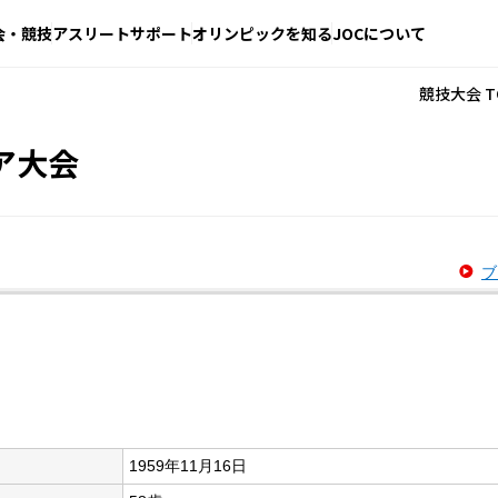
会・競技
アスリートサポート
オリンピックを知る
JOCについて
競技大会 T
ア大会
ブ
1959年11月16日