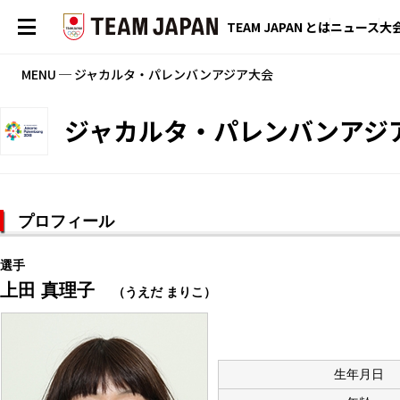
TEAM JAPAN とは
ニュース
大
MENU ─ ジャカルタ・パレンバンアジア大会
ジャカルタ・パレンバンアジ
プロフィール
選手
上田 真理子
（うえだ まりこ）
生年月日