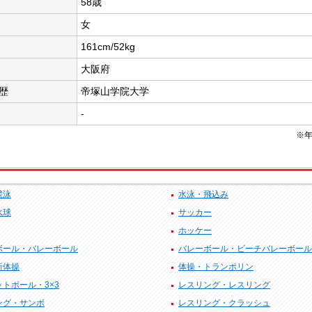
58歳
女
161cm/52kg
大阪府
歴
帝塚山学院大学
-
※年
競泳
水泳・飛込み
水球
サッカー
ホッケー
ボール・バレーボール
バレーボール・ビーチバレーボール
新体操
体操・トランポリン
トボール・3×3
レスリング・レスリング
ング・サンボ
レスリング・クラッシュ