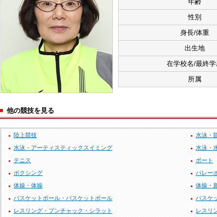
年齢
性別
身長/体重
出生地
在学校名/最終学
所属
他の競技を見る
陸上競技
水泳・
水泳・アーティスティックスイミング
水泳・
テニス
ボート
ボクシング
バレー
体操・体操
体操・
バスケットボール・バスケットボール
バスケッ
レスリング・プンチャック・シラット
レスリ