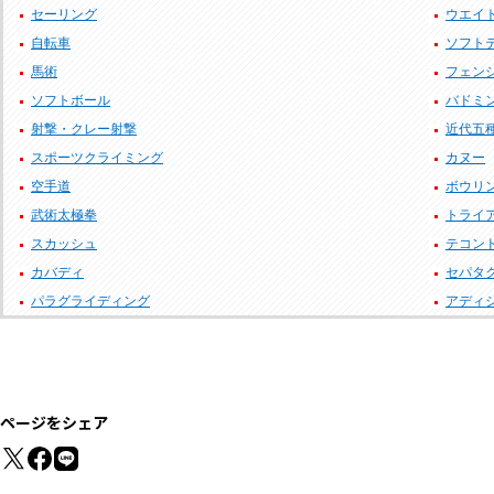
セーリング
ウエイ
自転車
ソフト
馬術
フェン
ソフトボール
バドミ
射撃・クレー射撃
近代五
スポーツクライミング
カヌー
空手道
ボウリ
武術太極拳
トライ
スカッシュ
テコン
カバディ
セパタ
パラグライディング
アディ
ページをシェア