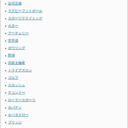
近代五種
ラグビーフットボール
スポーツクライミング
カヌー
アーチェリー
空手道
ボウリング
野球
武術太極拳
トライアスロン
ゴルフ
スカッシュ
テコンドー
ローラースポーツ
カバディ
セパタクロー
ブリッジ