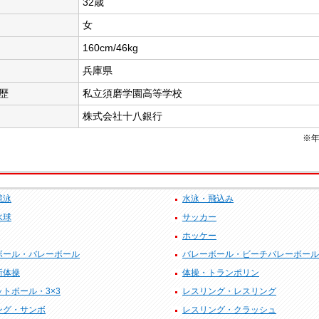
32歳
女
160cm/46kg
兵庫県
歴
私立須磨学園高等学校
株式会社十八銀行
※年
競泳
水泳・飛込み
水球
サッカー
ホッケー
ボール・バレーボール
バレーボール・ビーチバレーボール
新体操
体操・トランポリン
トボール・3×3
レスリング・レスリング
ング・サンボ
レスリング・クラッシュ