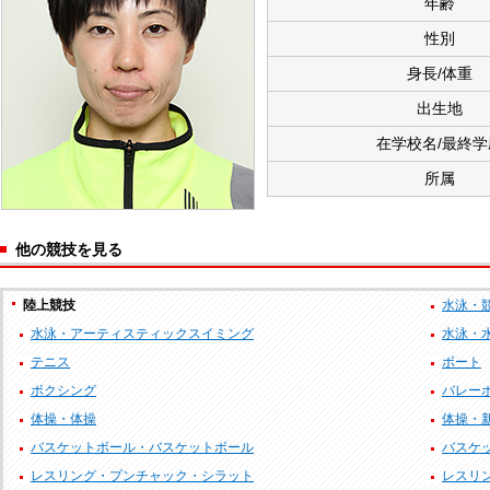
年齢
性別
身長/体重
出生地
在学校名/最終学
所属
他の競技を見る
陸上競技
水泳・
水泳・アーティスティックスイミング
水泳・
テニス
ボート
ボクシング
バレー
体操・体操
体操・
バスケットボール・バスケットボール
バスケッ
レスリング・プンチャック・シラット
レスリ