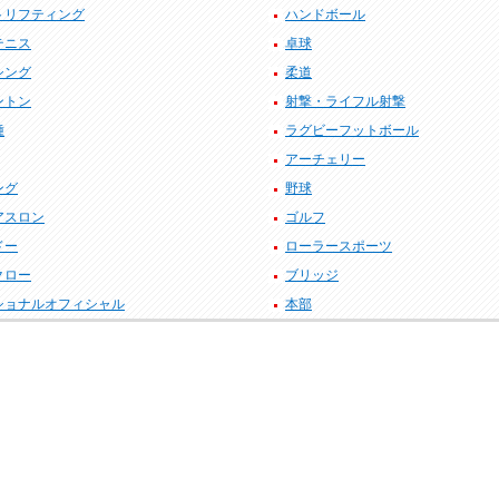
トリフティング
ハンドボール
テニス
卓球
シング
柔道
ントン
射撃・ライフル射撃
種
ラグビーフットボール
アーチェリー
ング
野球
アスロン
ゴルフ
ドー
ローラースポーツ
クロー
ブリッジ
ショナルオフィシャル
本部