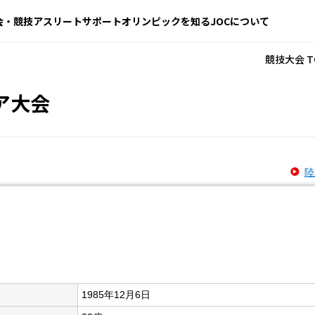
会・競技
アスリートサポート
オリンピックを知る
JOCについて
競技大会 T
ア大会
陸
1985年12月6日