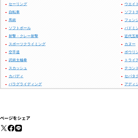
セーリング
ウエイ
自転車
ソフト
馬術
フェン
ソフトボール
バドミ
射撃・クレー射撃
近代五
スポーツクライミング
カヌー
空手道
ボウリ
武術太極拳
トライ
スカッシュ
テコン
カバディ
セパタ
パラグライディング
アディ
ページをシェア