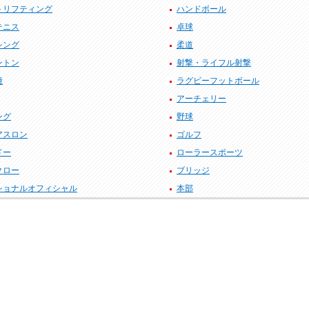
トリフティング
ハンドボール
テニス
卓球
シング
柔道
ントン
射撃・ライフル射撃
種
ラグビーフットボール
アーチェリー
ング
野球
アスロン
ゴルフ
ドー
ローラースポーツ
クロー
ブリッジ
ショナルオフィシャル
本部