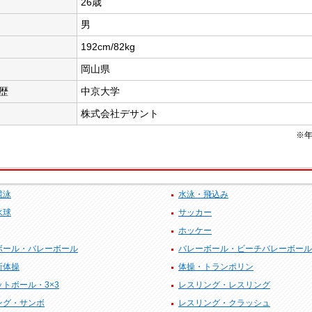
26歳
男
192cm/82kg
岡山県
歴
中京大学
株式会社デサント
※年
競泳
水泳・飛込み
水球
サッカー
ホッケー
ボール・バレーボール
バレーボール・ビーチバレーボール
新体操
体操・トランポリン
トボール・3×3
レスリング・レスリング
ング・サンボ
レスリング・クラッシュ