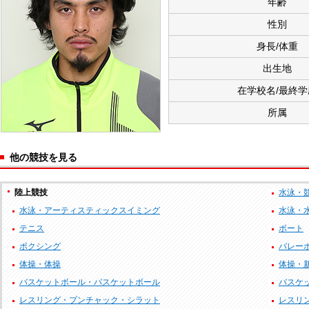
年齢
性別
身長/体重
出生地
在学校名/最終学
所属
他の競技を見る
陸上競技
水泳・
水泳・アーティスティックスイミング
水泳・
テニス
ボート
ボクシング
バレー
体操・体操
体操・
バスケットボール・バスケットボール
バスケッ
レスリング・プンチャック・シラット
レスリ