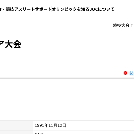
会・競技
アスリートサポート
オリンピックを知る
JOCについて
競技大会 T
ア大会
陸
1991年11月12日