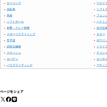
セーリング
ウエイ
自転車
ソフト
馬術
フェン
ソフトボール
バドミ
射撃・クレー射撃
近代五
スポーツクライミング
カヌー
空手道
ボウリ
武術太極拳
トライ
スカッシュ
テコン
カバディ
セパタ
パラグライディング
アディ
ページをシェア