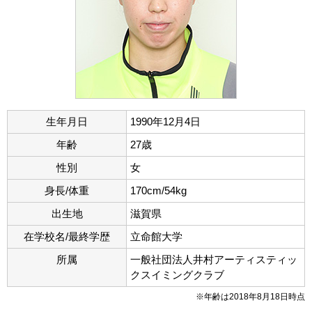
生年月日
1990年12月4日
年齢
27歳
性別
女
身長/体重
170cm/54kg
出生地
滋賀県
在学校名/最終学歴
立命館大学
所属
一般社団法人井村アーティスティッ
クスイミングクラブ
※年齢は2018年8月18日時点