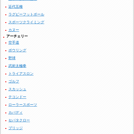
近代五種
ラグビーフットボール
スポーツクライミング
カヌー
アーチェリー
空手道
ボウリング
野球
武術太極拳
トライアスロン
ゴルフ
スカッシュ
テコンドー
ローラースポーツ
カバディ
セパタクロー
ブリッジ