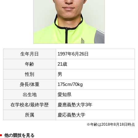
生年月日
1997年6月26日
年齢
21歳
性別
男
身長/体重
175cm/70kg
出生地
愛知県
在学校名/最終学歴
慶應義塾大学3年
所属
慶応義塾大学
※年齢は2018年8月18日時点
他の競技を見る