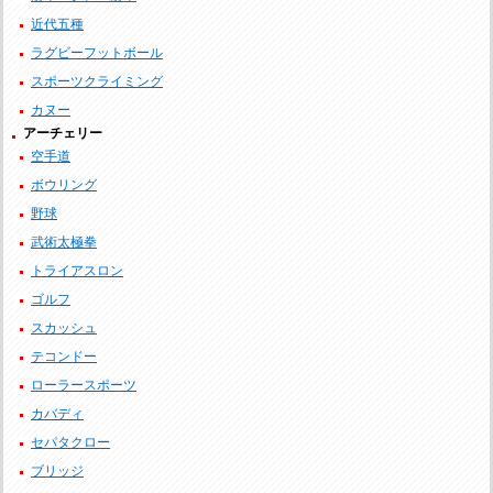
近代五種
ラグビーフットボール
スポーツクライミング
カヌー
アーチェリー
空手道
ボウリング
野球
武術太極拳
トライアスロン
ゴルフ
スカッシュ
テコンドー
ローラースポーツ
カバディ
セパタクロー
ブリッジ