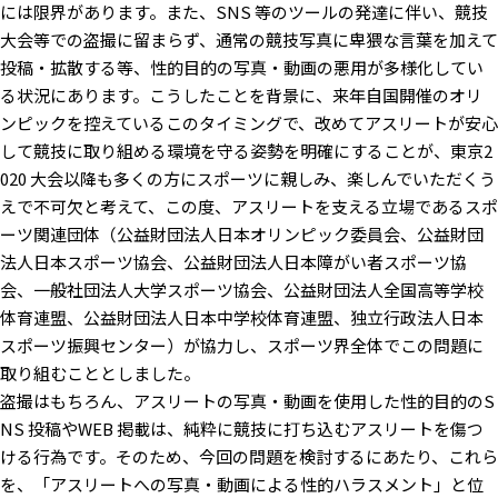
には限界があります。また、SNS 等のツールの発達に伴い、競技
⼤会等での盗撮に留まらず、通常の競技写真に卑猥な⾔葉を加えて
投稿・拡散する等、性的⽬的の写真・動画の悪⽤が多様化してい
る状況にあります。こうしたことを背景に、来年⾃国開催のオリ
ンピックを控えているこのタイミングで、改めてアスリートが安⼼
して競技に取り組める環境を守る姿勢を明確にすることが、東京2
020 ⼤会以降も多くの⽅にスポーツに親しみ、楽しんでいただくう
えで不可⽋と考えて、この度、アスリートを⽀える⽴場であるスポ
ーツ関連団体（公益財団法⼈⽇本オリンピック委員会、公益財団
法⼈⽇本スポーツ協会、公益財団法⼈⽇本障がい者スポーツ協
会、⼀般社団法⼈⼤学スポーツ協会、公益財団法⼈全国⾼等学校
体育連盟、公益財団法⼈⽇本中学校体育連盟、独⽴⾏政法⼈⽇本
スポーツ振興センター）が協⼒し、スポーツ界全体でこの問題に
取り組むこととしました。
盗撮はもちろん、アスリートの写真・動画を使⽤した性的⽬的のS
NS 投稿やWEB 掲載は、純粋に競技に打ち込むアスリートを傷つ
ける⾏為です。そのため、今回の問題を検討するにあたり、これら
を、「アスリートへの写真・動画による性的ハラスメント」と位