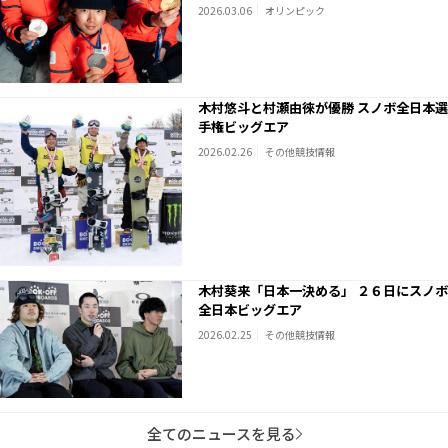
が大きい。ただ、このオリンピックで経験
2026.03.06
オリンピック
値もたくさん増えた」、長谷川選手「首の
皮一枚でやってきて、自分のスタイル全開
で滑ることができた」
木村悠斗と村瀬由徠が優勝 スノボ全日本選
手権ビッグエア
2026.02.26
その他競技情報
木村葵来「日本一決める」 ２６日にスノボ
全日本ビッグエア
2026.02.25
その他競技情報
全てのニュースを見る