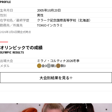
PROFILE
生年月日
2005年10月23日
性別
男性
在学校名／最終学歴
クラーク記念国際高等学校（北海道）
勤務先／所属先
TOKIOインカラミ
2026年2月6日開会式時点
オリンピックでの成績
OLYMPIC RESULTS
出場大会
ミラノ・コルティナ2026冬季
メダル
金0
銀1
銅0
大会別結果を見る