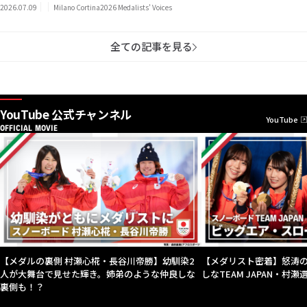
2026.07.09
Milano Cortina2026 Medalists’ Voices
全ての記事を見る
YouTube 公式チャンネル
YouTube
OFFICIAL MOVIE
【メダルの裏側 村瀬心椛・長谷川帝勝】幼馴染2
【メダリスト密着】怒涛
人が大舞台で見せた輝き。姉弟のような仲良しな
しなTEAM JAPAN・村
裏側も！？