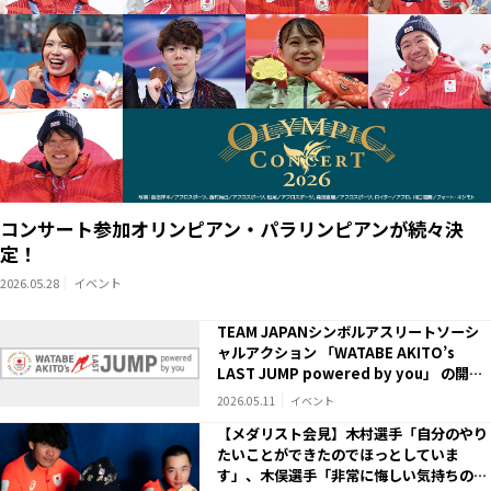
コンサート参加オリンピアン・パラリンピアンが続々決
定！
2026.05.28
イベント
TEAM JAPANシンボルアスリートソーシ
ャルアクション 「WATABE AKITO’s
LAST JUMP powered by you」 の開催
について
2026.05.11
イベント
【メダリスト会見】木村選手「自分のやり
たいことができたのでほっとしていま
す」、木俣選手「非常に悔しい気持ちの方