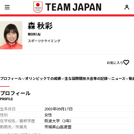
森 秋彩
MORI Ai
スポーツクライミング
お気に入り
プロフィール
オリンピックでの成績
主な国際競技大会等の記録
ニュース
動
プロフィール
PROFILE
生年月日
2003年09月17日
性別
女性
在学校名／最終学歴
筑波大学（3年）
勤務先／所属先
茨城県山岳連盟