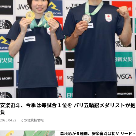
安楽宙斗、今季は毎試合１位を パリ五輪銀メダリストが抱
負
2026.04.22
その他競技情報
森秋彩が６連覇、安楽宙斗は初Ｖ リード・