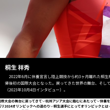
桐生 祥秀
2022年6月に休養宣言し陸上競技から約3ヶ月離れた桐
帰後初の国際大会となった。戻ってきた世界の舞台、そし
（2023年10月4日インタビュー）。
国際大会の舞台に戻ってきて
杭州アジア大会に臨むにあたって
休養
パリ2024オリンピックへの道のり
桐生選手にとってオリンピックとは