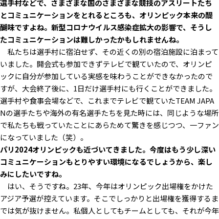
――選手村などで、さまざまな国のさまざまな競技のアスリートたち
とコミュニケーションをとれるところも、オリンピック本来の醍
醐味ですよね。新型コロナウイルス感染症拡大の影響で、そうし
たコミュニケーションは難しかったかもしれませんね。
私たちは選手村に宿泊せず、その近くの別の宿泊施設に泊まって
いました。開会式も参加できずテレビで観ていたので、オリンピ
ックに自分が参加している実感を味わうことができなかったので
すが、大会終了後に、1日だけ選手村にも行くことができました。
選手村や食事会場などで、これまでテレビで観ていたTEAM JAPA
Nの選手たちや海外の有名選手たちを見た時には、同じような場所
で私たちも戦っていたことにあらためて驚きを感じつつ、一ファン
になっていました（笑）。
――パリ2024オリンピックも近づいてきました。今度はもう少し深い
コミュニケーションもとりやすい環境になるでしょうから、楽し
みにしたいですね。
はい、そうですね。23年、今年はオリンピック出場権をかけた
アジア予選が控えています。そこでしっかりと出場権を獲得するま
では気が抜けません。私個人としてもチームとしても、それが今年