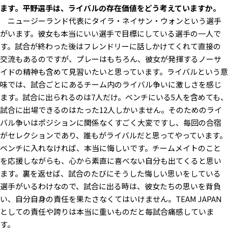
ます。平野選手は、ライバルの存在価値をどう考えていますか。
ニュージーランド代表にタイラ・ネイサン・ウォンという選手
がいます。彼女も本当にいい選手で目標にしている選手の一人で
す。試合が終わった後はフレンドリーに話しかけてくれて直接の
交流もあるのですが、プレーはもちろん、彼女が発揮するノーサ
イドの精神も含めて見習いたいと思っています。ライバルという意
味では、試合ごとにあるチーム内のライバル争いに激しさを感じ
ます。試合に出られるのは7人だけ。ベンチにいる5人を含めても、
試合に出場できるのはたった12人しかいません。そのためのライ
バル争いはポジションに関係なくすごく大変ですし、毎回の合宿
がセレクションであり、誰もがライバルだと思ってやっています。
ベンチに入れなければ、本当に悔しいです。チームメイトのこと
を応援しながらも、心から素直に喜べない自分も出てくると思い
ます。裏を返せば、試合のたびにそうした悔しい思いをしている
選手がいるわけなので、試合に出る時は、彼女たちの思いを背負
い、自分自身の責任を果たさなくてはいけません。TEAM JAPAN
としての責任や誇りは本当に重いものだと毎試合痛感していま
す。