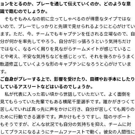
ョンをとるのか、プレーを通して伝えていくのか、どのような意
識で臨むのでしょうか。
そもそもみんなの前に立ってしゃべるのが得意なタイプではな
いので、プレーでしっかりと先頭で見せられるようにと心がけてい
ます。ただ、今、チームでもキャプテンを任される立場なので、自
分が何かを率先してやろう、自分が引っ張ろうという気持ちだけ
ではなく、なるべく周りを見ながらチームメイトが感じているこ
とや考え、不安な気持ちなどを感じとって、それを後ろからうまく
軌道修正していくような形のキャプテンになろうと心がけていま
す。
――ご自身がプレーする上で、影響を受けたり、目標やお手本にしたり
しているアスリートなどはいるのでしょうか。
私が代表に入った若い頃から世話していただいて、よく面倒を
見てもらっていた先輩でもある横尾千里選手です。誰かがきつくて
苦しんでいれば真っ先に声をかけに行き、自分が苦しくても周りの
ために行動できる選手です。声かけもそうですし、陰のサポート
もそうですが、どんな状況でも自分の気持ちを抑え、チームに対
してプラスになるようにチームファーストで動く。彼女の人間性に