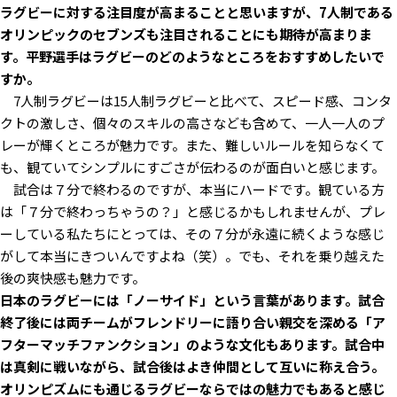
ラグビーに対する注目度が高まることと思いますが、7人制である
オリンピックのセブンズも注目されることにも期待が高まりま
す。平野選手はラグビーのどのようなところをおすすめしたいで
すか。
7人制ラグビーは15人制ラグビーと比べて、スピード感、コンタ
クトの激しさ、個々のスキルの高さなども含めて、一人一人のプ
レーが輝くところが魅力です。また、難しいルールを知らなくて
も、観ていてシンプルにすごさが伝わるのが面白いと感じます。
試合は７分で終わるのですが、本当にハードです。観ている方
は「７分で終わっちゃうの？」と感じるかもしれませんが、プレ
ーしている私たちにとっては、その７分が永遠に続くような感じ
がして本当にきついんですよね（笑）。でも、それを乗り越えた
後の爽快感も魅力です。
――日本のラグビーには「ノーサイド」という言葉があります。試合
終了後には両チームがフレンドリーに語り合い親交を深める「ア
フターマッチファンクション」のような文化もあります。試合中
は真剣に戦いながら、試合後はよき仲間として互いに称え合う。
オリンピズムにも通じるラグビーならではの魅力でもあると感じ