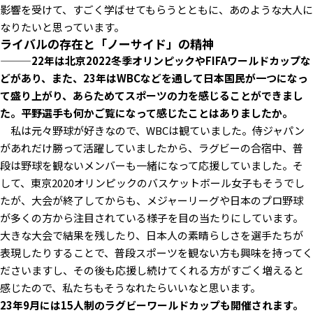
影響を受けて、すごく学ばせてもらうとともに、あのような大人に
なりたいと思っています。
ライバルの存在と「ノーサイド」の精神
―――22年は北京2022冬季オリンピックやFIFAワールドカップな
どがあり、また、23年はWBCなどを通して日本国民が一つになっ
て盛り上がり、あらためてスポーツの力を感じることができまし
た。平野選手も何かご覧になって感じたことはありましたか。
私は元々野球が好きなので、WBCは観ていました。侍ジャパン
があれだけ勝って活躍していましたから、ラグビーの合宿中、普
段は野球を観ないメンバーも一緒になって応援していました。そ
して、東京2020オリンピックのバスケットボール女子もそうでし
たが、大会が終了してからも、メジャーリーグや日本のプロ野球
が多くの方から注目されている様子を目の当たりにしています。
大きな大会で結果を残したり、日本人の素晴らしさを選手たちが
表現したりすることで、普段スポーツを観ない方も興味を持ってく
ださいますし、その後も応援し続けてくれる方がすごく増えると
感じたので、私たちもそうなれたらいいなと思います。
――23年9月には15人制のラグビーワールドカップも開催されます。