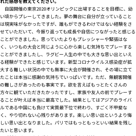
れた感想を教えてください。
自国開催の東京2020オリンピックに出場することを目標に、幼
い頃からプレーしてきました。夢の舞台に自分が立っていること
は現実味がなかったですが、誰もができるわけではない経験をさ
せていただいて、今振り返っても成長や自信につながったと感じる
ことができました。思っていたよりもプレッシャーや緊張はな
く、いつもの大会と同じように心から楽しむ気持ちでプレーする
ことができましたし、ラグビー人生の中でも大きな思い出といえ
る経験ができたと感じています。新型コロナウイルス感染症が拡
大する難しい状況の中でも無事に大会が開催され、その場に立て
たことは本当に感謝の気持ちでいっぱいです。ただ、無観客開催
の難しさがあったのも事実です。欲を言えばもっとたくさんの
方々に観ていただきたかったですし、家族や友人の前でプレーす
ることが叶えば本当に最高でした。結果としてはアジアのライバ
ルである中国にも負けて実質最下位で終わり、すごく不甲斐な
く、やり切れない心残りがあります。楽しい思い出というより悔
しい思い出となりました。パリではもっともっといい結果を残し
たいと思います。