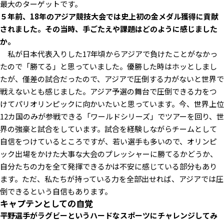
最大のターゲットです。
――５年前、18年のアジア競技大会では史上初の金メダル獲得に貢献
されました。その当時、手ごたえや課題はどのように感じました
か。
私が日本代表入りした17年頃からアジアで負けたことがなかっ
たので「勝てる」と思っていました。優勝した時はホッとしまし
たが、僅差の試合だったので、アジアで圧倒する力がないと世界で
戦えないとも感じました。アジア予選の舞台で圧倒できる力をつ
けてパリオリンピックに向かいたいと思っています。今、世界上位
12カ国のみが参戦できる「ワールドシリーズ」でツアーを回り、世
界の強豪と試合をしています。試合を経験しながらチームとして
自信をつけているところですが、若い選手も多いので、オリンピ
ック出場をかけた大事な大会のプレッシャーに勝てるかどうか、
自分たちの力を全て発揮できるかは不安に感じている部分もあり
ます。ただ、私たちが持っている力を全部出せれば、アジアでは圧
倒できるという自信もあります。
キャプテンとしての自覚
――平野選手がラグビーというハードなスポーツにチャレンジしてみ