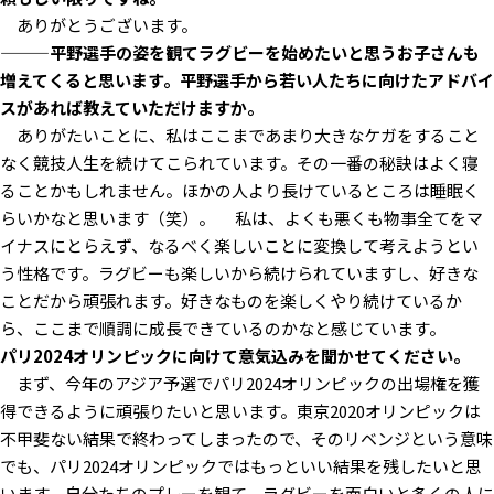
ありがとうございます。
―――平野選手の姿を観てラグビーを始めたいと思うお子さんも
増えてくると思います。平野選手から若い人たちに向けたアドバイ
スがあれば教えていただけますか。
ありがたいことに、私はここまであまり大きなケガをすること
なく競技人生を続けてこられています。その一番の秘訣はよく寝
ることかもしれません。ほかの人より長けているところは睡眠く
らいかなと思います（笑）。 私は、よくも悪くも物事全てをマ
イナスにとらえず、なるべく楽しいことに変換して考えようとい
う性格です。ラグビーも楽しいから続けられていますし、好きな
ことだから頑張れます。好きなものを楽しくやり続けているか
ら、ここまで順調に成長できているのかなと感じています。
――パリ2024オリンピックに向けて意気込みを聞かせてください。
まず、今年のアジア予選でパリ2024オリンピックの出場権を獲
得できるように頑張りたいと思います。東京2020オリンピックは
不甲斐ない結果で終わってしまったので、そのリベンジという意味
でも、パリ2024オリンピックではもっといい結果を残したいと思
います。自分たちのプレーを観て、ラグビーを面白いと多くの人に