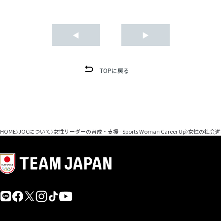
◀
▶
TOPに戻る
HOME
JOCについて
女性リーダーの育成・支援 - Sports Woman Career Up
女性の社会進