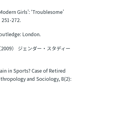
 ‘Modern Girls’: ‘Troublesome’
: 251-272.
Routledge: London.
009） ジェンダー・スタディー
in in Sports? Case of Retired
thropology and Sociology, 8(2):