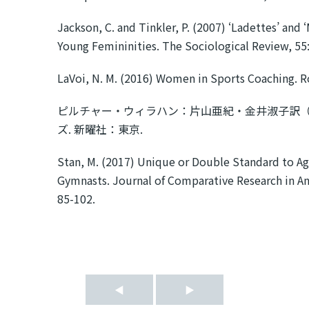
Jackson, C. and Tinkler, P. (2007) ‘Ladettes’ and
Young Femininities. The Sociological Review, 55
LaVoi, N. M. (2016) Women in Sports Coaching. 
ピルチャー・ウィラハン：片山亜紀・金井淑子訳（2
ズ. 新曜社：東京.
Stan, M. (2017) Unique or Double Standard to Aga
Gymnasts. Journal of Comparative Research in An
85-102.
◀
▶