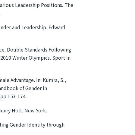
rious Leadership Positions. The
.
ender and Leadership. Edward
 Ice. Double Standards Following
 2010 Winter Olympics. Sport in
Female Advantage. In: Kumra, S.,
Handbook of Gender in
 pp.153-174.
Henry Holt: New York.
ting Gender Identity through