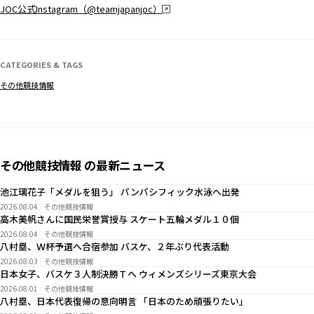
JOC公式Instagram（@teamjapanjoc）
CATEGORIES & TAGS
その他競技情報
その他競技情報 の最新ニュース
池江璃花子「メダルを狙う」 パンパシフィック水泳へ出発
2026.08.04
その他競技情報
高木美帆さんに国民栄誉賞授与 スケート五輪メダル１０個
2026.08.04
その他競技情報
八村塁、Ｗ杯予選へ合宿参加 バスケ、２年ぶり代表活動
2026.08.03
その他競技情報
日本女子、バスケ３人制決勝Ｔへ ウィメンズシリーズ東京大会
2026.08.01
その他競技情報
八村塁、日本代表復帰の意向明言 「日本のため頑張りたい」