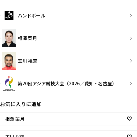
ハンドボール
相澤 菜月
玉川 裕康
第20回アジア競技大会（2026／愛知・名古屋）
お気に入りに追加
相澤 菜月
玉川 裕康