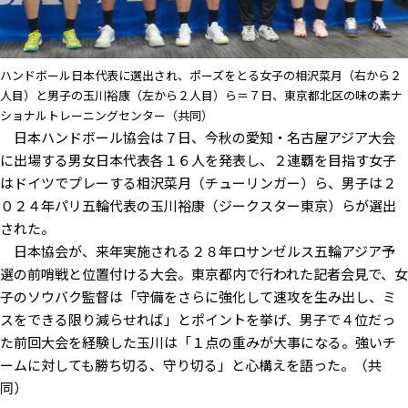
ハンドボール日本代表に選出され、ポーズをとる女子の相沢菜月（右から２
人目）と男子の玉川裕康（左から２人目）ら＝７日、東京都北区の味の素ナ
ショナルトレーニングセンター（共同）
日本ハンドボール協会は７日、今秋の愛知・名古屋アジア大会
に出場する男女日本代表各１６人を発表し、２連覇を目指す女子
はドイツでプレーする相沢菜月（チューリンガー）ら、男子は２
０２４年パリ五輪代表の玉川裕康（ジークスター東京）らが選出
された。
日本協会が、来年実施される２８年ロサンゼルス五輪アジア予
選の前哨戦と位置付ける大会。東京都内で行われた記者会見で、女
子のソウバク監督は「守備をさらに強化して速攻を生み出し、ミ
スをできる限り減らせれば」とポイントを挙げ、男子で４位だっ
た前回大会を経験した玉川は「１点の重みが大事になる。強いチ
ームに対しても勝ち切る、守り切る」と心構えを語った。（共
同）