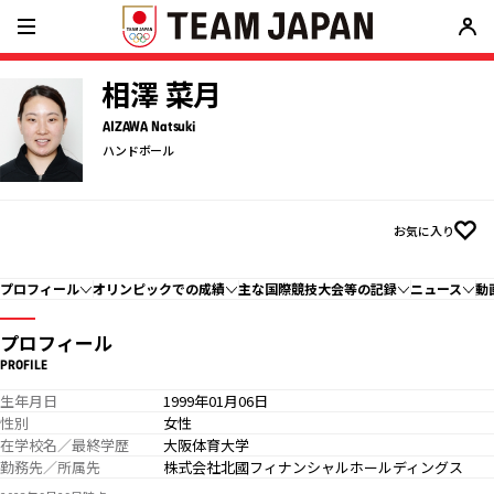
相澤 菜月
AIZAWA Natsuki
ハンドボール
お気に入り
プロフィール
オリンピックでの成績
主な国際競技大会等の記録
ニュース
動
プロフィール
PROFILE
生年月日
1999年01月06日
性別
女性
在学校名／最終学歴
大阪体育大学
勤務先／所属先
株式会社北國フィナンシャルホールディングス