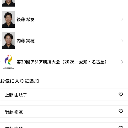
後藤 希友
内藤 実穂
第20回アジア競技大会（2026／愛知・名古屋）
お気に入りに追加
上野 由岐子
後藤 希友