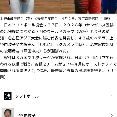
上野由岐子投手（右）と後藤希友投手＝４月２日、東京都新宿区（共同）
日本ソフトボール協会は２７日、２０２８年ロサンゼルス五輪
の出場権につながる７月のワールドカップ（Ｗ杯）と今秋の愛
知・名古屋アジア大会に臨む代表を発表し、４３歳のベテラン上
野由岐子や内藤実穂（ともにビックカメラ高崎）、名古屋市出身
の後藤希友（戸田中央）らが選ばれた。
Ｗ杯は３カ国で１次リーグが実施され、日本は７月にリマで行
われるＢ組で戦う。各組２チームが２７年４月にオーストラリアで
開催される決勝大会に進み、優勝国が五輪の出場権を得る。（共
同）
ソフトボール
上野 由岐子