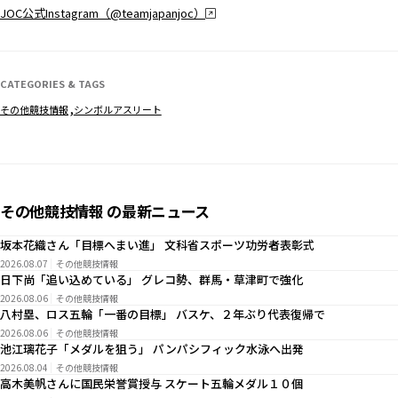
JOC公式Instagram（@teamjapanjoc）
CATEGORIES & TAGS
その他競技情報
シンボルアスリート
その他競技情報 の最新ニュース
坂本花織さん「目標へまい進」 文科省スポーツ功労者表彰式
2026.08.07
その他競技情報
日下尚「追い込めている」 グレコ勢、群馬・草津町で強化
2026.08.06
その他競技情報
八村塁、ロス五輪「一番の目標」 バスケ、２年ぶり代表復帰で
2026.08.06
その他競技情報
池江璃花子「メダルを狙う」 パンパシフィック水泳へ出発
2026.08.04
その他競技情報
高木美帆さんに国民栄誉賞授与 スケート五輪メダル１０個