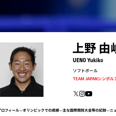
上野 由
UENO Yukiko
ソフトボール
TEAM JAPANシンボ
プロフィール
オリンピックでの成績
主な国際競技大会等の記録
ニ