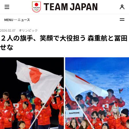
MENU ─ ニュース
2026.02.07
オリンピック
２人の旗手、笑顔で大役担う 森重航と冨田
せな