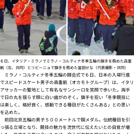
６日、イタリア・ミラノでミラノ・コルティナ冬季五輪の旗手を務めた森重
航（左、共同）とリビーニョで旗手を務めた冨田せな（代表撮影・共同）
ミラノ・コルティナ冬季五輪の開会式で６日、日本の入場行進
でスピードスケート男子の森重航（オカモトグループ）は、イタリ
アサッカーの聖地として有名なサンシーロを笑顔で歩いた。両手
で日の丸を揺らす顔に白い歯がのぞく。旗手を担い「冬季競技に
は楽しく、格好良く、感動できる種目がたくさんある」との思い
を込めた。
前回北京五輪の男子５００メートルで銅メダル。伝統種目を引
っ張る立場となり、競技の魅力を次世代に伝えたいとの自覚が増