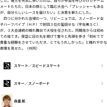
した。後方を元気に歩いたのは、自らが参加を呼びかけたチーム
メートたちだ。日本の顔として臨む大会へ「プレッシャーもある
が、自分らしいレースを届けたい」と決意を新たにした。
四つに分かれた会場の一つ、リビーニョでは、スノーボード女
子ハーフパイプ（ＨＰ）で前回３位の冨田せな（宇佐美ＳＣ）
が、３大会連続の晴れ舞台で大役を任された。同競技からは初め
ての抜てき。夜空に日の丸を掲げて堂々と先頭を歩き「初めてで
貴重な経験をさせていただき、とてもうれしかった」と晴れやかな
表情を見せた。（共同）
スケート／スピードスケート
スキー／スノーボード
森重 航