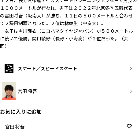
１２日、長野県帝産アイススケートトレーニングセンターで男女の
１０００メートルが行われ、男子は２０２２年北京冬季五輪代表
の宮田将吾（阪南大）が勝ち、１１日の５００メートルと合わせ
て２種目制覇となった。２位は林康生（中京大）。
女子は黒川輝衣（ヨコハマタイヤジャパン）が５００メートル
に続いて優勝。関口綾野（長野・小海高）が２位だった。（共
同）
スケート／スピードスケート
宮田 将吾
お気に入りに追加
宮田 将吾