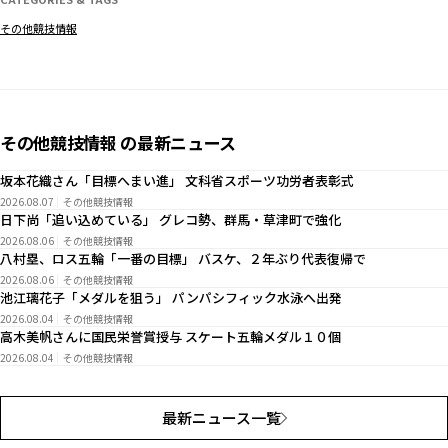
その他競技情報
その他競技情報 の最新ニュース
坂本花織さん「目標へまい進」 文科省スポーツ功労者表彰式
2026.08.07
その他競技情報
日下尚「追い込めている」 グレコ勢、群馬・草津町で強化
2026.08.06
その他競技情報
八村塁、ロス五輪「一番の目標」 バスケ、２年ぶり代表復帰で
2026.08.06
その他競技情報
池江璃花子「メダルを狙う」 パンパシフィック水泳へ出発
2026.08.04
その他競技情報
高木美帆さんに国民栄誉賞授与 スケート五輪メダル１０個
2026.08.04
その他競技情報
最新ニュース一覧