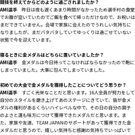
――競技を終えてからどのように過ごされましたか？
AMI選手
昨日は夜も遅くあまり時間がなかったため選手村の食堂
でお腹が空いていたのでご飯を食べて帰っただけなので、お祝いは
まだできていません。会場で家族に会えたのでうれしい気持ちに
なりましたが、まだバタバタしていてゆっくりは過ごせていない
状態で今を迎えています。
――寝るときに金メダルはどちらに置いていましたか？
AMI選手
金メダルは今日持ってこなければならなかったので鞄に
しまっていました。大事に包んでしまっていました。
――初めての大会で金メダルを獲得したことについてどう思うか？
AMI選手
すごく光栄なことだと思います。16人全員が努力をして
自分のスタイルを磨き上げてあのステージにきていて、皆が金メ
ダルの権利があるくらいハイレベルな中で、その日の自分の調子
のよさと運も味方につけて獲得できたメダルだと思います。ま
た、家族や友達、TEAM JAPANのサポートがあって獲得できた金
メダルだと思うので、嬉しい気持ちと感謝の気持ちでいっぱいで