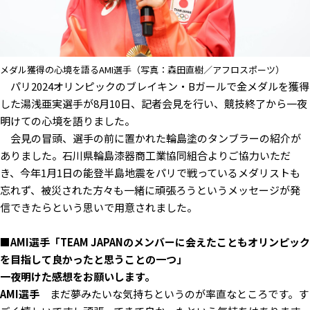
メダル獲得の心境を語るAMI選手（写真：森田直樹／アフロスポーツ）
パリ2024オリンピックのブレイキン・Bガールで金メダルを獲得
した湯浅亜実選手が8月10日、記者会見を行い、競技終了から一夜
明けての心境を語りました。
会見の冒頭、選手の前に置かれた輪島塗のタンブラーの紹介が
ありました。石川県輪島漆器商工業協同組合よりご協力いただ
き、今年1月1日の能登半島地震をパリで戦っているメダリストも
忘れず、被災された方々も一緒に頑張ろうというメッセージが発
信できたらという思いで用意されました。
■AMI選手「TEAM JAPANのメンバーに会えたこともオリンピック
を目指して良かったと思うことの一つ」
――一夜明けた感想をお願いします。
AMI選手
まだ夢みたいな気持ちというのが率直なところです。す