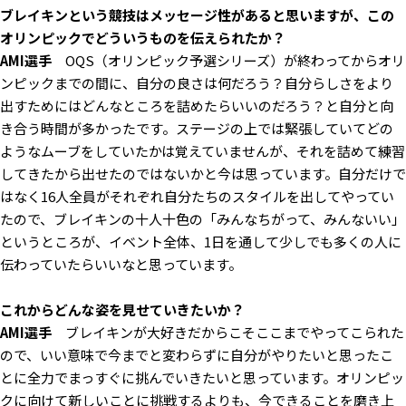
――ブレイキンという競技はメッセージ性があると思いますが、この
オリンピックでどういうものを伝えられたか？
AMI選手
OQS（オリンピック予選シリーズ）が終わってからオリ
ンピックまでの間に、自分の良さは何だろう？自分らしさをより
出すためにはどんなところを詰めたらいいのだろう？と自分と向
き合う時間が多かったです。ステージの上では緊張していてどの
ようなムーブをしていたかは覚えていませんが、それを詰めて練習
してきたから出せたのではないかと今は思っています。自分だけで
はなく16人全員がそれぞれ自分たちのスタイルを出してやってい
たので、ブレイキンの十人十色の「みんなちがって、みんないい」
というところが、イベント全体、1日を通して少しでも多くの人に
伝わっていたらいいなと思っています。
――これからどんな姿を見せていきたいか？
AMI選手
ブレイキンが大好きだからこそここまでやってこられた
ので、いい意味で今までと変わらずに自分がやりたいと思ったこ
とに全力でまっすぐに挑んでいきたいと思っています。オリンピッ
クに向けて新しいことに挑戦するよりも、今できることを磨き上