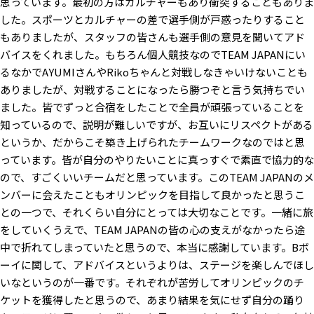
思っています。最初の方はカルチャーもあり衝突することもありま
した。スポーツとカルチャーの差で選手側が戸惑ったりすること
もありましたが、スタッフの皆さんも選手側の意見を聞いてアド
バイスをくれました。もちろん個人競技なのでTEAM JAPANにい
るなかでAYUMIさんやRikoちゃんと対戦しなきゃいけないことも
ありましたが、対戦することになったら勝つぞと言う気持ちでい
ました。皆でずっと合宿をしたことで全員が頑張っていることを
知っているので、説明が難しいですが、お互いにリスペクトがある
というか、だからこそ築き上げられたチームワークなのではと思
っています。皆が自分のやりたいことに真っすぐで素直で協力的な
ので、すごくいいチームだと思っています。このTEAM JAPANのメ
ンバーに会えたこともオリンピックを目指して良かったと思うこ
との一つで、それくらい自分にとっては大切なことです。一緒に旅
をしていくうえで、TEAM JAPANの皆の心の支えがなかったら途
中で折れてしまっていたと思うので、本当に感謝しています。Bボ
ーイに関して、アドバイスというよりは、ステージを楽しんでほし
いなというのが一番です。それぞれが苦労してオリンピックのチ
ケットを獲得したと思うので、あまり結果を気にせず自分の踊り