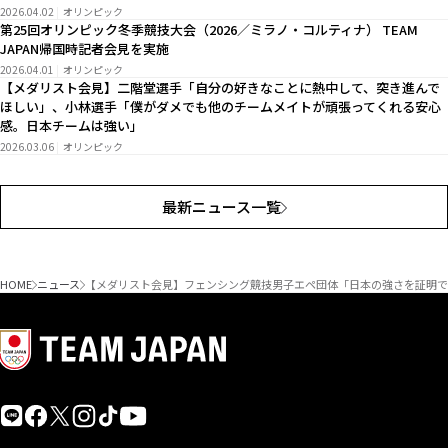
2026.04.02
オリンピック
第25回オリンピック冬季競技大会（2026／ミラノ・コルティナ） TEAM
JAPAN帰国時記者会見を実施
2026.04.01
オリンピック
【メダリスト会見】二階堂選手「自分の好きなことに熱中して、突き進んで
ほしい」、小林選手「僕がダメでも他のチームメイトが頑張ってくれる安心
感。日本チームは強い」
2026.03.06
オリンピック
最新ニュース一覧
HOME
ニュース
【メダリスト会見】フェンシング競技男子エペ団体「日本の強さを証明で