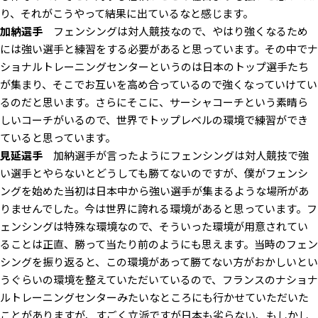
り、それがこうやって結果に出ているなと感じます。
加納選手
フェンシングは対人競技なので、やはり強くなるため
には強い選手と練習をする必要があると思っています。その中でナ
ショナルトレーニングセンターというのは日本のトップ選手たち
が集まり、そこでお互いを高め合っているので強くなっていけてい
るのだと思います。さらにそこに、サーシャコーチという素晴ら
しいコーチがいるので、世界でトップレベルの環境で練習ができ
ていると思っています。
見延選手
加納選手が言ったようにフェンシングは対人競技で強
い選手とやらないとどうしても勝てないのですが、僕がフェンシ
ングを始めた当初は日本中から強い選手が集まるような場所があ
りませんでした。今は世界に誇れる環境があると思っています。フ
ェンシングは特殊な環境なので、そういった環境が用意されてい
ることは正直、勝って当たり前のようにも思えます。当時のフェン
シングを振り返ると、この環境があって勝てない方がおかしいとい
うぐらいの環境を整えていただいているので、フランスのナショナ
ルトレーニングセンターみたいなところにも行かせていただいた
ことがありますが、すごく立派ですが日本も劣らない、もしかし