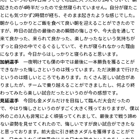
起きたのが4時半だったので全然寝られていません。自分が寝たこ
とにも気づかず2時間が経ち、そのまま起きたような感じでした。
朝からしっかりとご飯を食べて良い朝を迎えることができたので
すが、昨日の試合の最後のあの瞬間の悔しさや、今大会を通して
来て良かった、来られて良かった、楽しかったなという気持ちが
ずっと自分の中でぐるぐるしていて、それが寝られなかった理由
になります。今日からはしっかりと寝られると思います。
加納選手
一夜明けても僕の中では最後に一本勝負を獲ることが
できなかった悔しさというのは残っています。ただ決勝まで行けた
というのは嬉しいところでもあります。たくさん苦しい試合があ
りましたが、チームで乗り越えることができましたし、何より終
わってみたら楽しい試合だったというのが今の感想です。
見延選手
今回も金メダルだけを目指して臨んだ大会だったの
で、やはり悔しさというのがすごく大きく残っておりますが、僕以
外のこの3人も非常によく頑張ってくれまして、最後まで戦う諦め
ない姿勢を見せてくれたので、悔しいですが良い試合ができたな
と思っております。前大会に引き続きメダルを獲得することがで