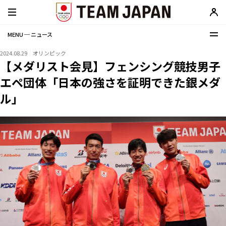
MENU ─ ニュース
2024.08.29
オリンピック
【メダリスト会見】フェンシング競技男子
エペ団体「日本の強さを証明できた銀メダ
ル」