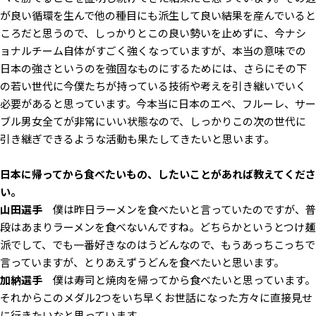
が良い循環を生んで他の種目にも派生して良い結果を産んでいると
ころだと思うので、しっかりとこの良い勢いを止めずに、今ナシ
ョナルチーム自体がすごく強くなっていますが、本当の意味での
日本の強さというのを強固なものにするためには、さらにその下
の若い世代に今僕たちが持っている技術や考えを引き継いでいく
必要があると思っています。今本当に日本のエペ、フルーレ、サー
ブル男女全てが非常にいい状態なので、しっかりこの次の世代に
引き継ぎできるような活動も果たしてきたいと思います。
――日本に帰ってから食べたいもの、したいことがあれば教えてくださ
い。
山田選手
僕は昨日ラーメンを食べたいと言っていたのですが、普
段はあまりラーメンを食べないんですね。どちらかというとつけ麺
派でして、でも一番好きなのはうどんなので、もうあっちこっちで
言っていますが、とりあえずうどんを食べたいと思います。
加納選手
僕は寿司と焼肉を帰ってから食べたいと思っています。
それからこのメダル2つをいち早くお世話になった方々に直接見せ
に行きたいなと思っています。