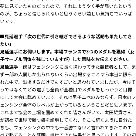
夢に見ていたものだったので、それにようやく手が届いたという
のが、ちょっと信じられないと思うぐらい嬉しい気持ちでいっぱ
いです。
■見延選手「次の世代に引き継ぎできるような活動も果たしてき
たい」
――見延選手にお伺いします。本場フランスで3つのメダルを獲得（女
子サーブル団体を残していますが）した意味をお伝えください。
見延選手
僕はフェンシングに長く携わってきた競技者として、ま
ず一部の人間しか出られないくらい出場することすら本当に限ら
れた中で、出場するだけでもすごいと思われていましたが、今はそ
うではなくてどの選手も全員が全種目でメダルをしっかりと目標
にして大会に臨めています。それは男子エペのみならず、日本のフ
ェンシング全体のレベルが上がっているということだと思います。
これまで協会の土壌を固めてくれた皆さんがいて、太田雄貴さん
が初めて世界で勝つ姿を証明してくれ、そこに続くように自分た
ちも、フェンシングの中でも一番勝てないと言われてきたこのエ
ペで勝てることを証明し続けてきた結果だと思っています。その辺