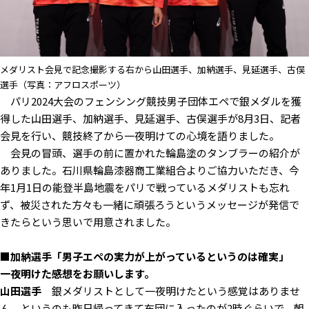
メダリスト会見で記念撮影する右から山田選手、加納選手、見延選手、古俣
選手（写真：アフロスポーツ）
パリ2024大会のフェンシング競技男子団体エペで銀メダルを獲
得した山田選手、加納選手、見延選手、古俣選手が8月3日、記者
会見を行い、競技終了から一夜明けての心境を語りました。
会見の冒頭、選手の前に置かれた輪島塗のタンブラーの紹介が
ありました。石川県輪島漆器商工業組合よりご協力いただき、今
年1月1日の能登半島地震をパリで戦っているメダリストも忘れ
ず、被災された方々も一緒に頑張ろうというメッセージが発信で
きたらという思いで用意されました。
■加納選手「男子エペの実力が上がっているというのは確実」
――一夜明けた感想をお願いします。
山田選手
銀メダリストとして一夜明けたという感覚はありませ
ん。というのも昨日帰ってきて布団に入ったのが2時ぐらいで、朝