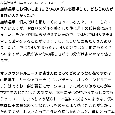
古俣聖選手（写真：松尾／アフロスポーツ）
――加納選手にお伺いします。2つのメダルを獲得して、どちらの方が
喜びが大きかったか
加納選手
個人戦は応援してくださっている方々、コーチもたく
さんいますが、やはりメダルを獲得した後に若干の孤独感はあり
ました。その中で団体戦が控えていたので、団体戦では4人で支え
合って試合をすることができますし、苦しい場面もたくさんあり
ましたが、やはり4人で取った分、4人だけではなく他にもたくさ
んいますが、人数が多い分の嬉しさがその分だけ多いかなと感じ
ます。
――オレクサンドルコーチは皆さんにとってどのような存在ですか？
山田選手
サーシャコーチ（ゴルバチュク・オレクサンドルコー
チ）はですね、僕が最初にサーシャコーチに教わり始めたのが中
学2年生のときだったのですが、本当に子供の頃からずっと見ても
らっていて、しょっちゅう怒られて本当にお父さんのような、僕の
家は母子家庭なので父親というものをあまり感じたことが無かっ
たのですが、お父さんってこういう感じなのかなと、僕にとって本