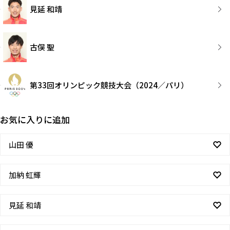
見延 和靖
古俣 聖
第33回オリンピック競技大会（2024／パリ）
お気に入りに追加
山田 優
加納 虹輝
見延 和靖