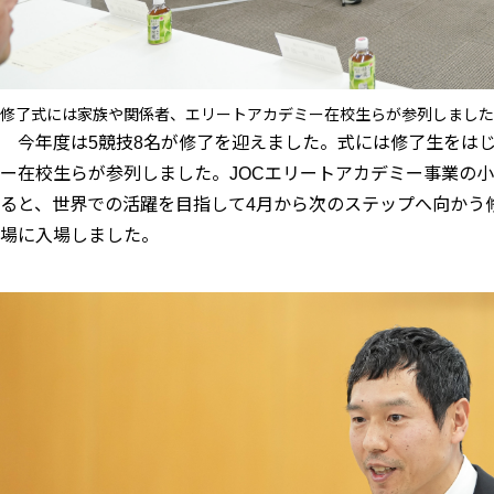
修了式には家族や関係者、エリートアカデミー在校生らが参列しました
今年度は
競技
名が修了を迎えました。式には修了生をは
5
8
ー在校生らが参列しました。
エリートアカデミー事業の小
JOC
ると、世界での活躍を目指して
月から次のステップへ向かう
4
場に入場しました。