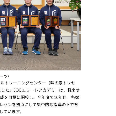
ポーツ）
ナルトレーニングセンター（味の素トレセ
ました。
エリートアカデミーは、将来オ
JOC
成を目標に開校し、今年度で
年目。各競
16
レセンを拠点にして集中的な指導の下で育
しています。