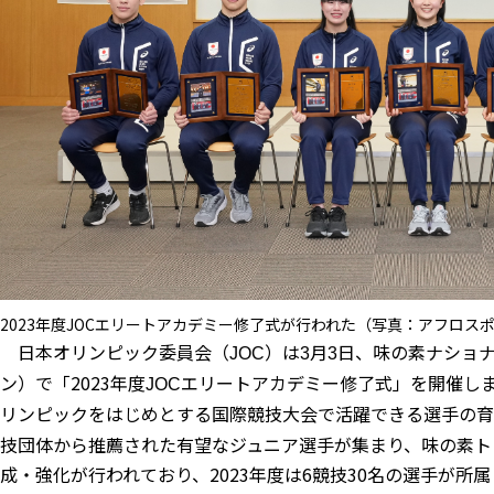
2023年度JOCエリートアカデミー修了式が行われた（写真：アフロス
日本オリンピック委員会（
）は
月
日、味の素ナショ
JOC
3
3
ン）で「2023
年度
エリートアカデミー修了式」を開催し
JOC
リンピックをはじめとする国際競技大会で活躍できる選手の育
技団体から推薦された有望なジュニア選手が集まり、味の素ト
成・強化が行われており、2023
年度は6競技30名
の選手が所属