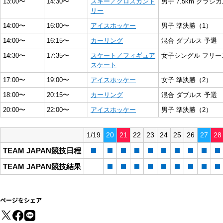
13:00〜
14:30〜
スキー／クロスカント
男子 7.5km クラシ
リー
14:00〜
16:00〜
アイスホッケー
男子 準決勝（1）
14:00〜
16:15〜
カーリング
混合 ダブルス 予選
14:30〜
17:35〜
スケート／フィギュア
女子シングル フリ
スケート
17:00〜
19:00〜
アイスホッケー
女子 準決勝（2）
18:00〜
20:15〜
カーリング
混合 ダブルス 予選
20:00〜
22:00〜
アイスホッケー
男子 準決勝（2）
1/19
20
21
22
23
24
25
26
27
28
TEAM JAPAN競技日程
TEAM JAPAN競技結果
ページをシェア