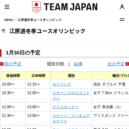
MENU ─ 江原道冬季ユースオリンピック
江原道冬季ユースオリンピック
1月30日の予定
前の予定
競技日程
|
結果
次の予定
現地時間
日本時間
競技
種目/プロ
10:00〜
12:15〜
カーリング
混合 ダブルス 予選
10:30〜
12:00〜
スキー／クロスカント
女子 7.5km クラシ
リー
11:00〜
13:00〜
アイスホッケー
女子 準決勝（1）
11:30〜
13:50〜
スケート／フィギュア
アイスダンス フリー
スケート