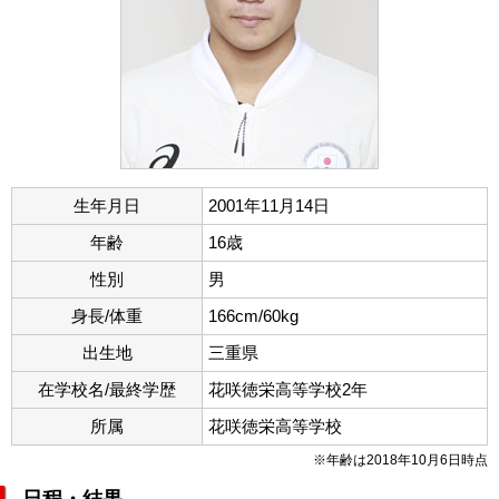
生年月日
2001年11月14日
年齢
16歳
性別
男
身長/体重
166cm/60kg
出生地
三重県
在学校名/最終学歴
花咲徳栄高等学校2年
所属
花咲徳栄高等学校
※年齢は2018年10月6日時点
日程・結果