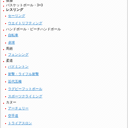
体操
バスケットボール・3×3
レスリング
セーリング
ウエイトリフティング
ハンドボール・ビーチハンドボール
自転車
卓球
馬術
フェンシング
柔道
バドミントン
射撃・ライフル射撃
近代五種
ラグビーフットボール
スポーツクライミング
カヌー
アーチェリー
空手道
トライアスロン