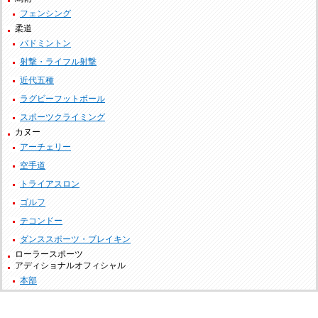
フェンシング
柔道
バドミントン
射撃・ライフル射撃
近代五種
ラグビーフットボール
スポーツクライミング
カヌー
アーチェリー
空手道
トライアスロン
ゴルフ
テコンドー
ダンススポーツ・ブレイキン
ローラースポーツ
アディショナルオフィシャル
本部