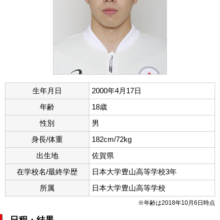
生年月日
2000年4月17日
年齢
18歳
性別
男
身長/体重
182cm/72kg
出生地
佐賀県
在学校名/最終学歴
日本大学豊山高等学校3年
所属
日本大学豊山高等学校
※年齢は2018年10月6日時点
日程・結果