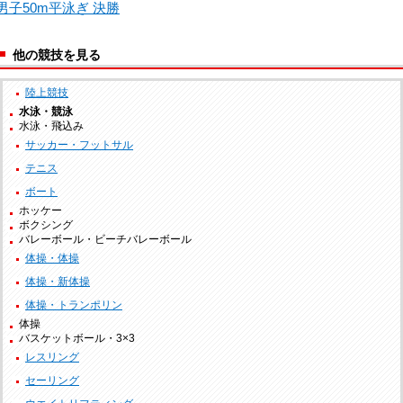
男子50m平泳ぎ 決勝
他の競技を見る
陸上競技
水泳・競泳
水泳・飛込み
サッカー・フットサル
テニス
ボート
ホッケー
ボクシング
バレーボール・ビーチバレーボール
体操・体操
体操・新体操
体操・トランポリン
体操
バスケットボール・3×3
レスリング
セーリング