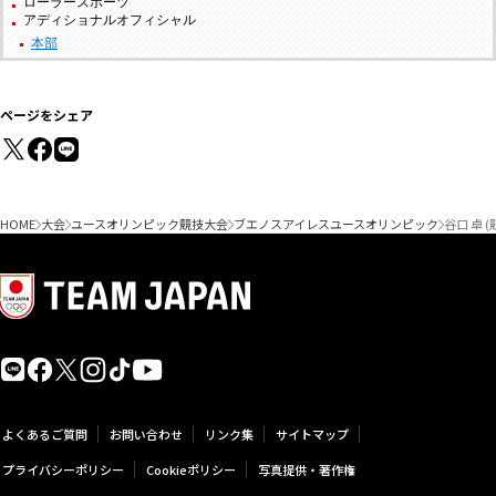
ローラースポーツ
アディショナルオフィシャル
本部
ページをシェア
HOME
大会
ユースオリンピック競技大会
ブエノスアイレスユースオリンピック
谷口 卓 (
よくあるご質問
お問い合わせ
リンク集
サイトマップ
プライバシーポリシー
Cookieポリシー
写真提供・著作権