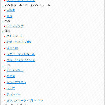
ウエイトリフティング
ハンドボール・ビーチハンドボール
自転車
卓球
馬術
フェンシング
柔道
バドミントン
射撃・ライフル射撃
近代五種
ラグビーフットボール
スポーツクライミング
カヌー
アーチェリー
空手道
トライアスロン
ゴルフ
テコンドー
ダンススポーツ・ブレイキン