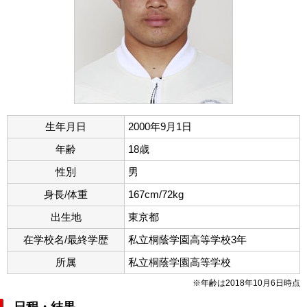
生年月日
2000年9月1日
年齢
18歳
性別
男
身長/体重
167cm/72kg
出生地
東京都
在学校名/最終学歴
私立桐蔭学園高等学校3年
所属
私立桐蔭学園高等学校
※年齢は2018年10月6日時点
日程・結果