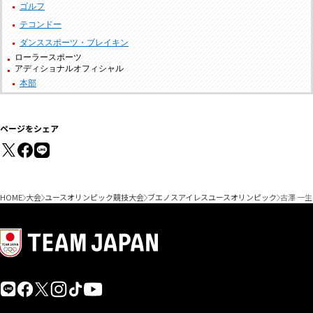
ゴルフ
テコンドー
ダンススポーツ・ブレイキン
ローラースポーツ
アディショナルオフィシャル
本部
ページをシェア
HOME
大会
ユースオリンピック競技大会
ブエノスアイレスユースオリンピック
古澤 一生