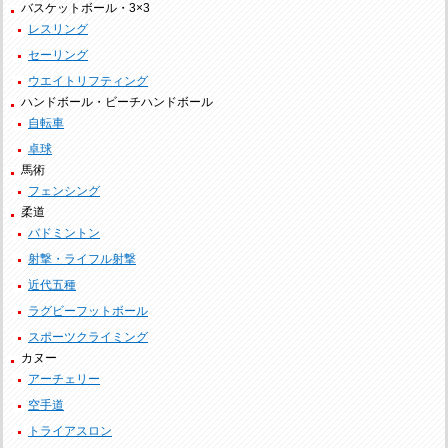
バスケットボール・3×3
レスリング
セーリング
ウエイトリフティング
ハンドボール・ビーチハンドボール
自転車
卓球
馬術
フェンシング
柔道
バドミントン
射撃・ライフル射撃
近代五種
ラグビーフットボール
スポーツクライミング
カヌー
アーチェリー
空手道
トライアスロン