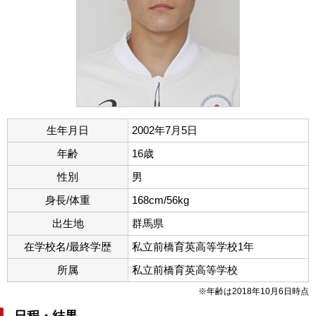
生年月日
2002年7月5日
年齢
16歳
性別
男
身長/体重
168cm/56kg
出生地
群馬県
在学校名/最終学歴
私立前橋育英高等学校1年
所属
私立前橋育英高等学校
※年齢は2018年10月6日時点
日程・結果