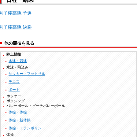
男子棒高跳 予選
男子棒高跳 決勝
他の競技を見る
陸上競技
水泳・競泳
水泳・飛込み
サッカー・フットサル
テニス
ボート
ホッケー
ボクシング
バレーボール・ビーチバレーボール
体操・体操
体操・新体操
体操・トランポリン
体操