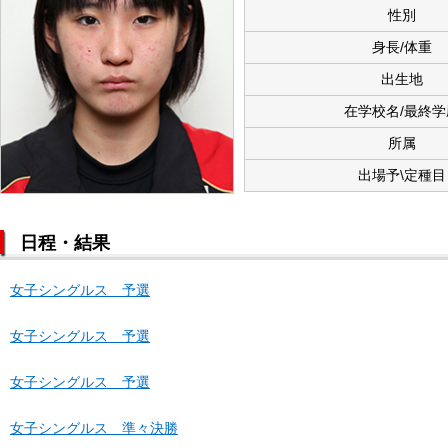
性別
身長/体重
出生地
在学校名/最終学
所属
出場予\定種目
日程・結果
女子シングルス 予選
女子シングルス 予選
女子シングルス 予選
女子シングルス 準々決勝