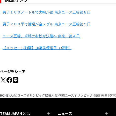
関連リンク
男子１００メートルで大嶋が銀 南京ユース五輪第８日
男子２００平で渡辺が金メダル 南京ユース五輪第５日
ユース五輪、卓球の村松が決勝へ 南京、第４日
【メッセージ動画】加藤美優選手（卓球）
ページをシェア
HOME
大会
ユースオリンピック競技大会
南京ユースオリンピック
加藤 美優 (卓球
TEAM JAPAN とは
ニュース