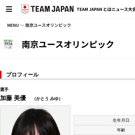
TEAM JAPAN とは
ニュース
大
MENU ─ 南京ユースオリンピック
南京ユースオリンピック
プロフィール
選手
加藤 美優
（かとう みゆ）
生年月日
年齢