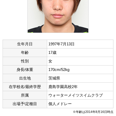
生年月日
1997年7月13日
年齢
17歳
性別
女
身長/体重
170cm/52kg
出生地
茨城県
在学校名/最終学歴
鹿島学園高校2年
所属
ウォーターメイツスイムクラブ
出場予\定種目
個人メドレー
※年齢は2014年8月16日時点