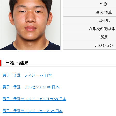
性別
身長/体重
出生地
在学校名/最終学
所属
ポジション
日程・結果
男子 予選 フィジー vs 日本
男子 予選 アルゼンチン vs 日本
男子 予選ラウンド アメリカ vs 日本
男子 予選ラウンド ケニア vs 日本