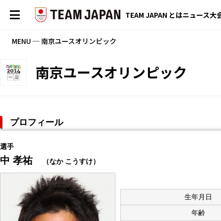
TEAM JAPAN とは
ニュース
大
MENU ─ 南京ユースオリンピック
南京ユースオリンピック
プロフィール
選手
中 孝祐
（なか こうすけ）
生年月日
年齢