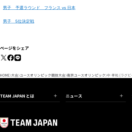
男子 予選ラウンド フランス vs 日本
男子 5位決定戦
ページをシェア
HOME
大会
ユースオリンピック競技大会
南京ユースオリンピック
中 孝祐 (ラグ
TEAM JAPAN とは
ニュース