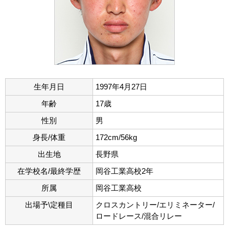
生年月日
1997年4月27日
年齢
17歳
性別
男
身長/体重
172cm/56kg
出生地
長野県
在学校名/最終学歴
岡谷工業高校2年
所属
岡谷工業高校
出場予\定種目
クロスカントリー/エリミネーター/
ロードレース/混合リレー