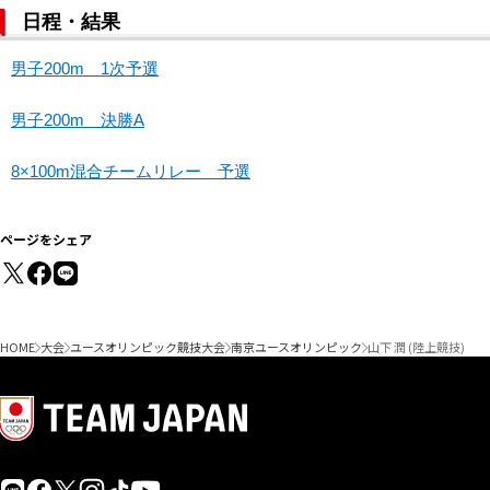
日程・結果
男子200m 1次予選
男子200m 決勝A
8×100m混合チームリレー 予選
ページをシェア
HOME
大会
ユースオリンピック競技大会
南京ユースオリンピック
山下 潤 (陸上競技)