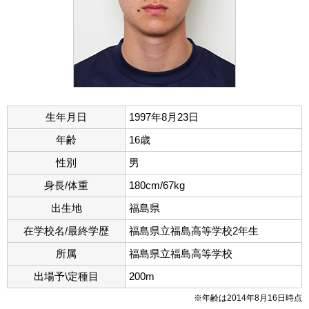
生年月日
1997年8月23日
年齢
16歳
性別
男
身長/体重
180cm/67kg
出生地
福島県
在学校名/最終学歴
福島県立福島高等学校2年生
所属
福島県立福島高等学校
出場予\定種目
200m
※年齢は2014年8月16日時点