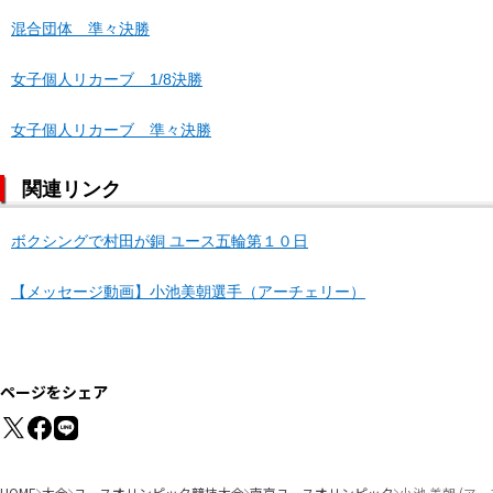
混合団体 準々決勝
女子個人リカーブ 1/8決勝
女子個人リカーブ 準々決勝
関連リンク
ボクシングで村田が銅 ユース五輪第１０日
【メッセージ動画】小池美朝選手（アーチェリー）
ページをシェア
HOME
大会
ユースオリンピック競技大会
南京ユースオリンピック
小池 美朝 (ア