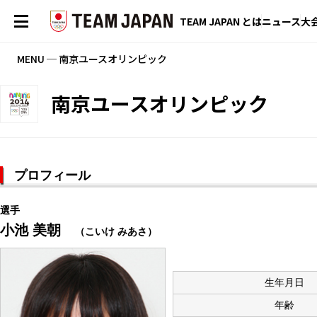
TEAM JAPAN とは
ニュース
大
MENU ─ 南京ユースオリンピック
南京ユースオリンピック
プロフィール
選手
小池 美朝
（こいけ みあさ）
生年月日
年齢