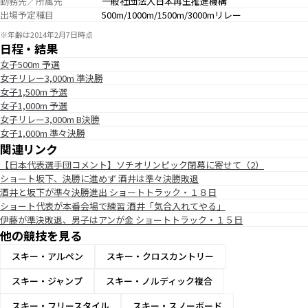
勤務先／所属先
一般社団法人日本再生推進機構
出場予定種目
500m/1000m/1500m/3000mリレー
※年齢は2014年2月7日時点
日程・結果
女子500m 予選
女子リレー3,000m 準決勝
女子1,500m 予選
女子1,000m 予選
女子リレー3,000m B決勝
女子1,000m 準々決勝
関連リンク
【日本代表選手団コメント】ソチオリンピック閉幕に寄せて（2）
ショート坂下、決勝に進めず 酒井は準々決勝敗退
酒井と坂下が準々決勝進出 ショートトラック・１８日
ショート代表が本番会場で練習 酒井「気合入れてやる」
伊藤が準決敗退、男子はアンが金 ショートトラック・１５日
他の競技を見る
スキー・アルペン
スキー・クロスカントリー
スキー・ジャンプ
スキー・ノルディック複合
スキー・フリースタイル
スキー・スノーボード