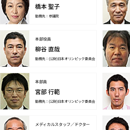
橋本 聖子
勤務先：参議院
本部役員
柳谷 直哉
勤務先：(公財)日本オリンピック委員会
本部員
宮部 行範
勤務先：(公財)日本オリンピック委員会
メディカルスタッフ／ドクター