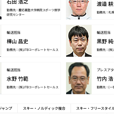
石田 浩之
渡邉 耕
勤務先：慶応義塾大学病院スポーツ医学
勤務先：札
研究センター
輸送担当
輸送担当
樺山 昌史
黒野 純
勤務先：(株)JTBコーポレートセールス
勤務先：(株
輸送担当
プレスアタ
水野 竹範
竹内 浩
勤務先：(株)JTBコーポレートセールス
勤務先：(一
ジャンプ
スキー・ノルディック複合
スキー・フリースタイ