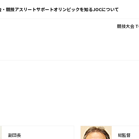
会・競技
アスリートサポート
オリンピックを知る
JOCについて
競技大会 T
副団長
総監督