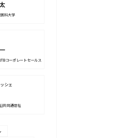
太
幌医科大学
一
)JTBコーポレートセールス
ッシェ
社)共同通信社
ル