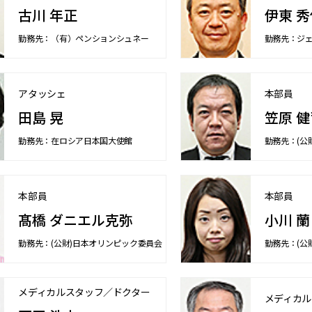
古川 年正
伊東 秀
勤務先：（有）ペンションシュネー
勤務先：ジ
アタッシェ
本部員
田島 晃
笠原 健
勤務先：在ロシア日本国大使館
勤務先：(公
本部員
本部員
髙橋 ダニエル克弥
小川 蘭
勤務先：(公財)日本オリンピック委員会
勤務先：(公
メディカルスタッフ／ドクター
メディカル