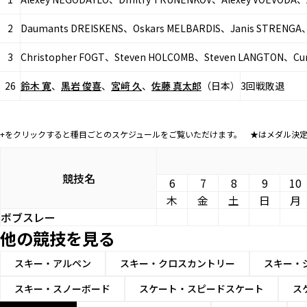
2
Daumants DREISKENS、Oskars MELBARDIS、Janis STRENG
3
Christopher FOGT、Steven HOLCOMB、Steven LANGTON、
26
鈴木 寛
、
黒岩 俊喜
、
宮﨑 久
、
佐藤 真太郎
（日本）
3回戦敗退
+をクリックすると種目ごとのスケジュールをご覧いただけます。 ★はメダル決
競技名
6
7
8
9
10
木
金
土
日
月
ボブスレー
他の競技を見る
スキー・アルペン
スキー・クロスカントリー
スキー・
スキー・スノーボード
スケート・スピードスケート
ス