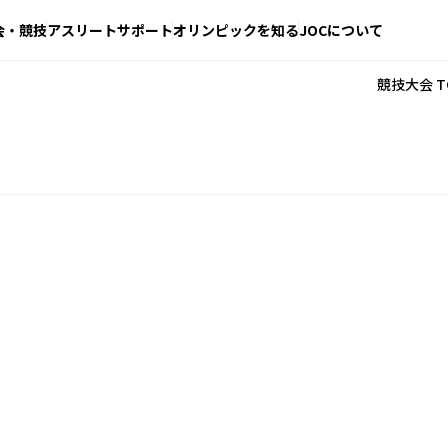
会・競技
アスリートサポート
オリンピックを知る
JOCについて
競技大会 T