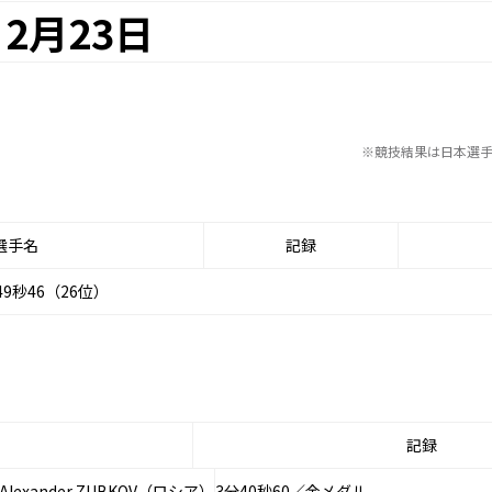
2月23日
※競技結果は日本選
選手名
記録
9秒46（26位）
記録
A、Alexander ZUBKOV（ロシア）
3分40秒60／金メダル