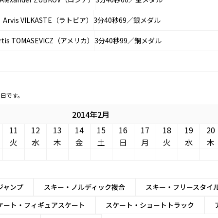
A、Arvis VILKASTE（ラトビア）
3分40秒69／銀メダル
Curtis TOMASEVICZ（アメリカ）
3分40秒99／銅メダル
定日です。
2014年2月
11
12
13
14
15
16
17
18
19
20
火
水
木
金
土
日
月
火
水
木
ジャンプ
スキー・ノルディック複合
スキー・フリースタイ
ケート・フィギュアスケート
スケート・ショートトラック