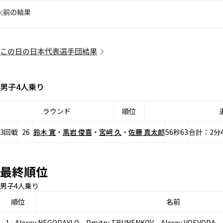
前の結果
この日の日本代表選手団結果
男子4人乗り
ラウンド
順位
3回戦
26
鈴木 寛
・
黒岩 俊喜
・
宮﨑 久
・
佐藤 真太郎
56秒63
合計：2分4
最終順位
男子4人乗り
順位
名前
1
Alexey NEGODAYLO、Dmitry TRUNENKOV、Alexey VOEVOD