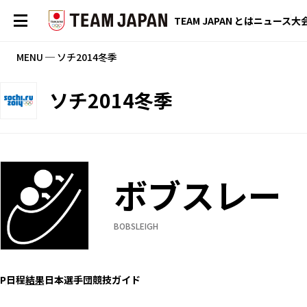
TEAM JAPAN とは
ニュース
大
MENU ─ ソチ2014冬季
ソチ2014冬季
ボブスレー
BOBSLEIGH
P
日程
結果
日本選手団
競技ガイド