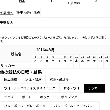
日本
1
0
1(後半)0
矢島 慎也
（後半20分）
得点
予選敗退
+をクリックすると種目ごとのスケジュールをご覧いただけます。 ★はメダル決定日で
す。
2016年8月
競技名
3
4
5
6
7
8
9
10
11
12
13
14
15
水
木
金
土
日
月
火
水
木
金
土
日
月
サッカー
他の競技の日程・結果
陸上競技
水泳・競泳
水泳・飛込み
水泳・シンクロナイズドスイミング
水泳・水球
サッカー
テニス
ボート
ホッケー
ボクシング
バレーボール・バレーボール
バレーボール・ビーチバレー