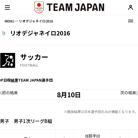
MENU ─ リオデジャネイロ2016
リオデジャネイロ2016
サッカー
FOOTBALL
OP
日程
結果
TEAM JAPAN選手団
前の結果
次の結果
8月10日
※競技結果は日本選手団のみの情報となります。
男子 男子1次リーグB組
0(前半)0