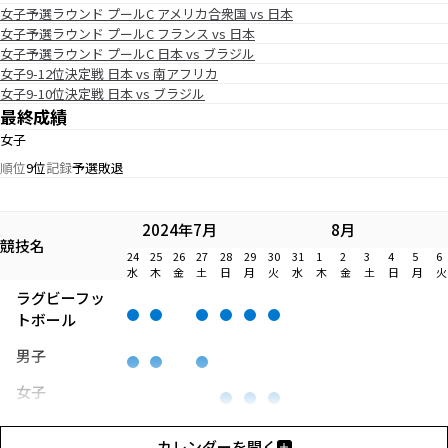
女子予選ラウンド プールC アメリカ合衆国 vs 日本
女子予選ラウンド プールC フランス vs 日本
女子予選ラウンド プールC 日本 vs ブラジル
女子9-12位決定戦 日本 vs 南アフリカ
女子9-10位決定戦 日本 vs ブラジル
最終成績
女子
順位
9位
記録
予選敗退
2024年7月
8月
競技名
24
25
26
27
28
29
30
31
1
2
3
4
5
6
水
木
金
土
日
月
火
水
木
金
土
日
月
火
ラグビーフッ
トボール
男子
女子
カレンダーを開く