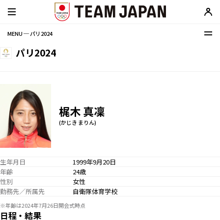
MENU ─ パリ2024
パリ2024
梶木 真凜
(かじき まりん)
生年月日
1999年9月20日
年齢
24歳
性別
女性
勤務先／所属先
自衛隊体育学校
※年齢は2024年7月26日開会式時点
日程・結果