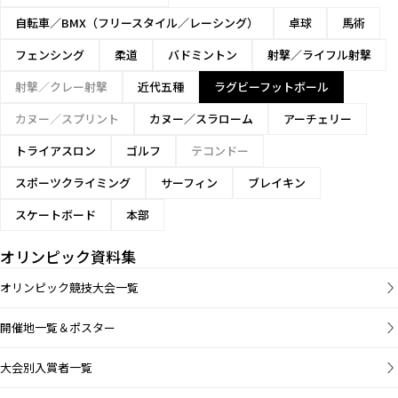
自転車／BMX（フリースタイル／レーシング）
卓球
馬術
フェンシング
柔道
バドミントン
射撃／ライフル射撃
射撃／クレー射撃
近代五種
ラグビーフットボール
カヌー／スプリント
カヌー／スラローム
アーチェリー
トライアスロン
ゴルフ
テコンドー
スポーツクライミング
サーフィン
ブレイキン
スケートボード
本部
オリンピック資料集
オリンピック競技大会一覧
開催地一覧＆ポスター
大会別入賞者一覧