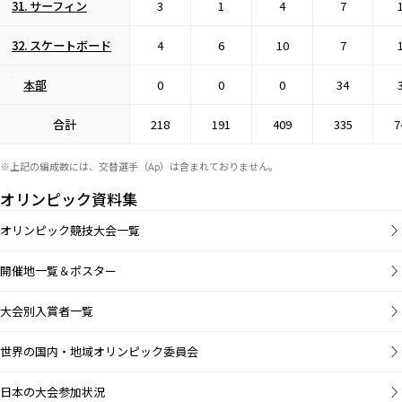
31. サーフィン
3
1
4
7
32. スケートボード
4
6
10
7
本部
0
0
0
34
合計
218
191
409
335
7
※上記の編成数には、交替選手（Ap）は含まれておりません。
オリンピック資料集
オリンピック競技大会一覧
開催地一覧＆ポスター
大会別入賞者一覧
世界の国内・地域オリンピック委員会
日本の大会参加状況