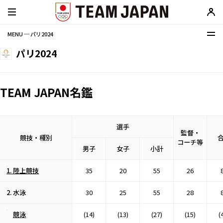
MENU ─ パリ2024
パリ2024
TEAM JAPAN名鑑
選手
監督・
競技・種別
コーチ等
男子
女子
小計
1. 陸上競技
35
20
55
26
2. 水泳
30
25
55
28
競泳
(14)
(13)
(27)
(15)
(