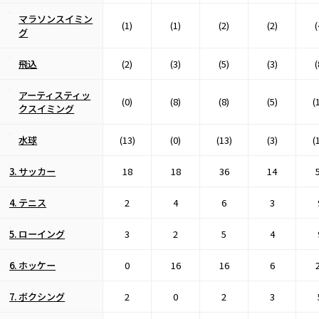
マラソンスイミン
(1)
(1)
(2)
(2)
(
グ
飛込
(2)
(3)
(5)
(3)
(
アーティスティッ
(0)
(8)
(8)
(5)
(
クスイミング
水球
(13)
(0)
(13)
(3)
(
3. サッカー
18
18
36
14
4. テニス
2
4
6
3
5. ローイング
3
2
5
4
6. ホッケー
0
16
16
6
7. ボクシング
2
0
2
3