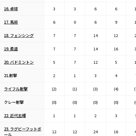
16. 卓球
3
3
6
6
17. 馬術
6
0
6
9
18. フェンシング
7
7
14
12
19. 柔道
7
7
14
16
20. バドミントン
5
7
12
5
21.射撃
2
1
3
4
ライフル射撃
(2)
(1)
(3)
(4)
(
クレー射撃
(0)
(0)
(0)
(0)
(
22. 近代五種
1
1
2
3
23. ラグビーフットボ
12
12
24
16
ール