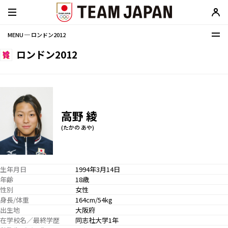
MENU ─ ロンドン2012
ロンドン2012
高野 綾
(たかの あや)
生年月日
1994年3月14日
年齢
18歳
性別
女性
身長/体重
164cm/54kg
出生地
大阪府
在学校名／最終学歴
同志社大学1年