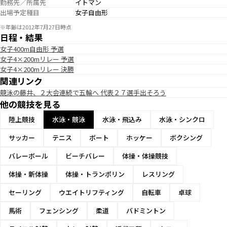
勤務先／所属先
イトマン
出場予定種目
女子自由形
※年齢は2012年7月27日時点
日程・結果
女子400m自由形 予選
女子4×200mリレー 予選
女子4×200mリレー 決勝
関連リンク
競泳の藤井、２大会連続で五輪へ 代表２７選手出そろう
他の競技を見る
陸上競技
水泳・競泳
水泳・飛込み
水泳・シンクロ
サッカー
テニス
ボート
ホッケー
ボクシング
バレーボール
ビーチバレー
体操・体操競技
体操・新体操
体操・トランポリン
レスリング
セーリング
ウエイトリフティング
自転車
卓球
馬術
フェンシング
柔道
バドミントン