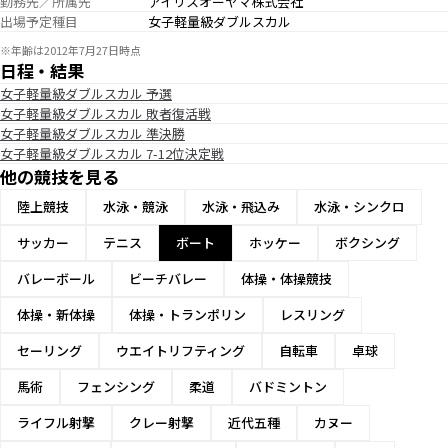
勤務先／所属先
アイリスオーヤマ株式会社
出場予定種目
女子軽量級ダブルスカル
※年齢は2012年7月27日時点
日程・結果
女子軽量級ダブルスカル 予選
女子軽量級ダブルスカル 敗者復活戦
女子軽量級ダブルスカル 準決勝
女子軽量級ダブルスカル 7-12位決定戦
他の競技を見る
陸上競技
水泳・競泳
水泳・飛込み
水泳・シンクロ
サッカー
テニス
ボート
ホッケー
ボクシング
バレーボール
ビーチバレー
体操・体操競技
体操・新体操
体操・トランポリン
レスリング
セーリング
ウエイトリフティング
自転車
卓球
馬術
フェンシング
柔道
バドミントン
ライフル射撃
クレー射撃
近代五種
カヌー