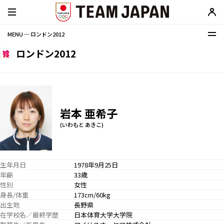
MENU ─ ロンドン2012
ロンドン2012
岩本 亜希子
(いわもと あきこ)
生年月日
1978年9月25日
年齢
33歳
性別
女性
身長/体重
173cm/60kg
出生地
長野県
在学校名／最終学歴
日本体育大学大学院