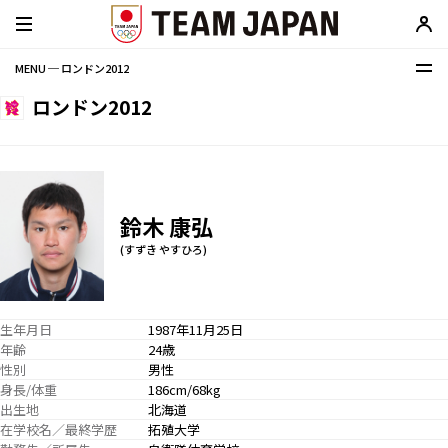
MENU ─ ロンドン2012
ロンドン2012
鈴木 康弘
(すずき やすひろ)
生年月日
1987年11月25日
年齢
24歳
性別
男性
身長/体重
186cm/68kg
出生地
北海道
在学校名／最終学歴
拓殖大学