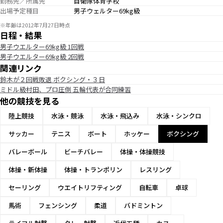
勤務先／所属先
自衛隊体育学校
出場予定種目
男子ウェルター69kg級
※年齢は2012年7月27日時点
日程・結果
男子ウエルター69kg級 1回戦
男子ウエルター69kg級 2回戦
関連リンク
鈴木が２回戦敗退 ボクシング・３日
ミドル級村田、プロ圧倒 五輪代表が合同練習
他の競技を見る
陸上競技
水泳・競泳
水泳・飛込み
水泳・シンクロ
サッカー
テニス
ボート
ホッケー
ボクシング
バレーボール
ビーチバレー
体操・体操競技
体操・新体操
体操・トランポリン
レスリング
セーリング
ウエイトリフティング
自転車
卓球
馬術
フェンシング
柔道
バドミントン