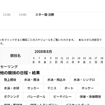
13:00
14:00
スター級 決勝
+をクリックすると種目ごとのスケジュールをご覧いただけます。 ★はメダル決定日で
す。
2008年8月
競技名
6
7
8
9
10
11
12
13
14
15
16
17
18
水
木
金
土
日
月
火
水
木
金
土
日
月
セーリング
他の競技の日程・結果
陸上競技
水泳・競泳
水泳・飛込み
水泳・シンクロ
水泳・水球
サッカー
テニス
ボート
ホッケー
ボクシング
バレーボール
ビーチバレー
体操・体操競技
体操・新体操
体操・トランポリン
バスケットボール