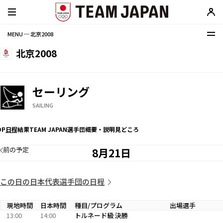
MENU ─ 北京2008
北京2008
セーリング
SAILING
OP
日程
結果
TEAM JAPAN選手団
概要・説明
見どころ
前の予定
8月21日
この日の日本代表選手団の日程
現地時間
日本時間
種目/プログラム
出場選手
13:00
14:00
トルネード級 決勝