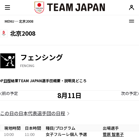
MENU ─ 北京2008
北京2008
フェンシング
FENCING
OP
日程
結果
TEAM JAPAN選手団
概要・説明
見どころ
前の予定
次の予定
8月11日
この日の日本代表選手団の日程
現地時間
日本時間
種目/プログラム
出場選手
10:00
11:00
女子フルーレ個人 予選
菅原 智恵子