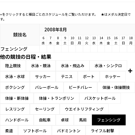
+をクリックすると種目ごとのスケジュールをご覧いただけます。 ★はメダル決定日で
す。
2008年8月
競技名
6
7
8
9
10
11
12
13
14
15
16
17
18
水
木
金
土
日
月
火
水
木
金
土
日
月
フェンシング
他の競技の日程・結果
陸上競技
水泳・競泳
水泳・飛込み
水泳・シンクロ
水泳・水球
サッカー
テニス
ボート
ホッケー
ボクシング
バレーボール
ビーチバレー
体操・体操競技
体操・新体操
体操・トランポリン
バスケットボール
レスリング
セーリング
ウエイトリフティング
ハンドボール
自転車
卓球
馬術
フェンシング
柔道
ソフトボール
バドミントン
ライフル射撃