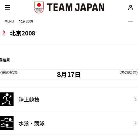
MENU ─ 北京2008
北京2008
程
結果
前の結果
次の結果
8月17日
陸上競技
水泳・競泳