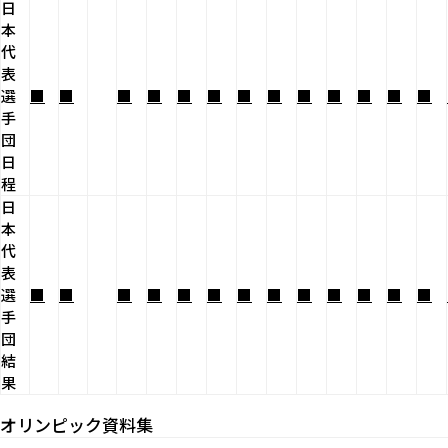
日
本
代
表
選
■
■
■
■
■
■
■
■
■
■
■
■
■
手
団
日
程
日
本
代
表
選
■
■
■
■
■
■
■
■
■
■
■
■
■
手
団
結
果
オリンピック資料集