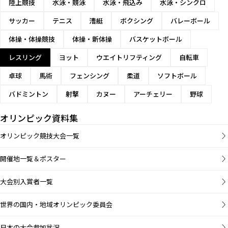
陸上競技
水泳・競泳
水泳・飛込み
水泳・シンクロ
サッカー
テニス
漕艇
ボクシング
バレーボール
体操・体操競技
体操・新体操
バスケットボール
レスリング
ヨット
ウエイトリフティング
自転車
卓球
馬術
フェンシング
柔道
ソフトボール
バドミントン
射撃
カヌー
アーチェリー
野球
オリンピック資料集
オリンピック競技大会一覧
開催地一覧＆ポスター
大会別入賞者一覧
世界の国内・地域オリンピック委員会
日本の大会参加状況