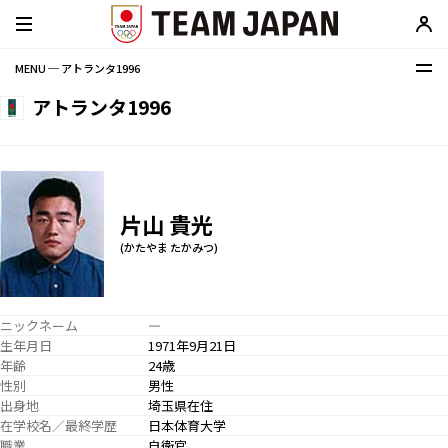
MENU ─ アトランタ1996
アトランタ1996
片山 貴光
(かたやま たかみつ)
ニックネーム
―
生年月日
1971年9月21日
年齢
24歳
性別
男性
出身地
埼玉県在住
在学校名／最終学歴
日本体育大学
職業
自衛官