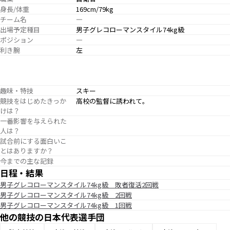
身長/体重
169cm/79kg
チーム名
―
出場予定種目
男子グレコローマンスタイル74kg級
ポジション
―
利き腕
左
趣味・特技
スキー
競技をはじめたきっか
高校の監督に誘われて。
けは？
一番影響を与えられた
人は？
試合前にする面白いこ
とはありますか？
今までの主な記録
日程・結果
男子グレコローマンスタイル74kg級 敗者復活2回戦
男子グレコローマンスタイル74kg級 2回戦
男子グレコローマンスタイル74kg級 1回戦
他の競技の日本代表選手団